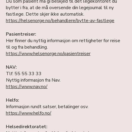
Du som pasient må gi beskjed til det legekontoret du
bytter i fra, at de må oversende din legejournal til ny
fastlege. Dette skjer ikke automatisk.
https://helsenorge.no/behandlere/bytte-av-fastlege
Pasientreiser:
Her finner du nyttig informasjon om rettigheter for reise
til og fra behandling.
https://www.helsenorge.no/pasientreiser
NAV:
Tlf: 55 55 33 33
Nyttig informasjon fra Nav.
https://www.nav.no/
Helfo:
Informasjon rundt satser, betalinger osv.
https://www.helfo.no/
Helsedirektoratet: