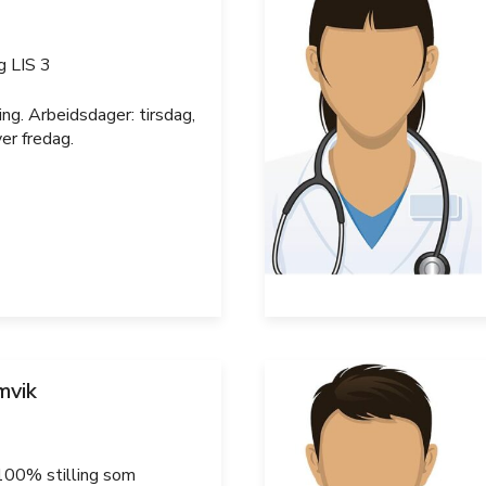
g LIS 3
ng. Arbeidsdager: tirsdag,
er fredag.
mvik
 100% stilling som