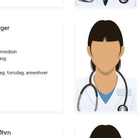
rger
nmedisin
ing.
ag, torsdag, annenhver
Øhrn