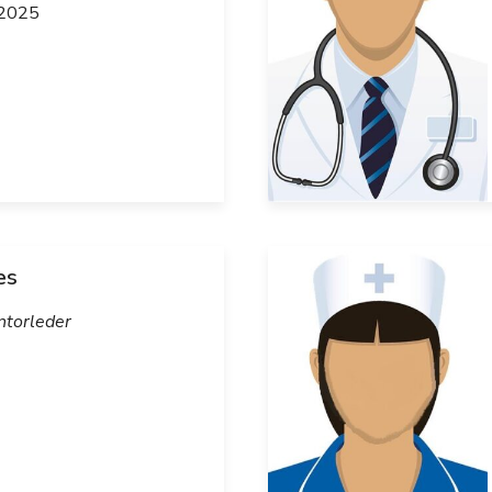
.2025
es
ntorleder